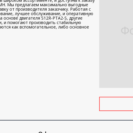
в широком ассортименте, и доступны к заказу
ЕМН. Мы предлагаем максимально выгодные
авку от производителя заказчику. Работая с
вание, лучшее обслуживание, и оперативную
 основе двигателя S12R-PTA2-S, другие
и, и помогают производить стабильную
яются как вспомогательное, либо основное