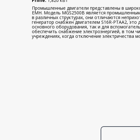
Prime:
1,820 кВт
Промышленные двигатели представлены в широко
ЕМН. Модель MGS2500B является промышленным 
в различных структурах, они отличаются неприх
генератор снабжен двигателем S16R-PTAA2, это д
основного оборудования, так и для вспомогател
обеспечить снабжение электроэнергией, в том чи
учреждениях, когда отключение электричества м