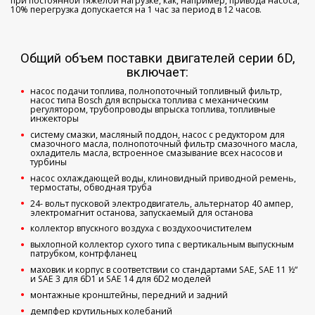
при постоянной тяжелой нагрузке, как, например, привода насоса,
10% перегрузка допускается на 1 час за период в 12 часов.
Общий объем поставки двигателей серии 6D,
включает:
насос подачи топлива, полнопоточный топливный фильтр,
насос типа Bosch для вспрыска топлива с механическим
регулятором, трубопроводы впрыска топлива, топливные
инжекторы
систему смазки, масляный поддон, насос с редуктором для
смазочного масла, полнопоточный фильтр смазочного масла,
охладитель масла, встроенное смазывание всех насосов и
турбины
насос охлаждающей воды, клиновидный приводной ремень,
термостаты, обводная труба
24- вольт пусковой электродвигатель, альтернатор 40 ампер,
электромагнит останова, запускаемый для останова
коллектор впускного воздуха с воздухоочистителем
выхлопной коллектор сухого типа с вертикальным выпускным
патрубком, контрфланец
маховик и корпус в соответствии со стандартами SAE, SAE 11 ½“
и SAE 3 для 6D1 и SAE 14 для 6D2 моделей
монтажные кронштейны, передний и задний
демпфер крутильных колебаний