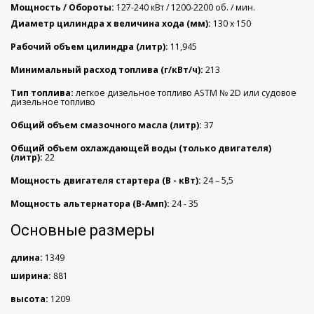
Мощность / Обороты:
127-240 кВт / 1200-2200 об. / мин.
Диаметр цилиндра х величина хода (мм):
130 х 150
Рабочий объем цилиндра (литр):
11,945
Минимальный расход топлива (г/кВт/ч):
213
Тип топлива:
легкое дизельное топливо ASTM № 2D или судовое
дизельное топливо
Общий объем смазочного масла (литр):
37
Общий объем охлаждающей воды (только двигателя)
(литр):
22
Мощность двигателя стартера (В - кВт):
24 – 5,5
Мощность альтернатора (В-Амп):
24 - 35
Основные размеры
длина:
1349
ширина:
881
высота:
1209