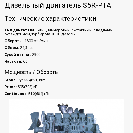
Дизельный двигатель S6R-PTA
Технические характеристики
Тип двигателя:
6-ти цилиндровый, 4-х тактный, с водяным
охлаждением, турбированный дизель
Обороты:
1800 об./мин
Объем:
24,51 л.
Сухой вес, кг:
2300
Частота:
60
Мощность / Обороты
Stand-By:
665(851) кВт
Prime:
595(798) кВт
Continuous:
510(684) кВт