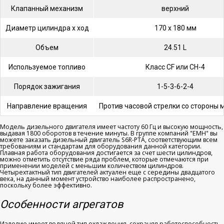
Клапанный механизм
верхний
Диаметр цилиндра x ход
170 x 180 мм
Объем
24.51 L
Используемое топливо
Класс CF или CH-4
Порядок зажигания
1-5-3-6-2-4
Направление вращения
Против часовой стрелки со стороны 
Модель дизельного двигателя имеет частоту 60 Гц и высокую мощность,
выдавая 1800 оборотов в течение минуты. В группе компаний "ЕМН" вы
можете заказать
дизельный двигатель S6R-PTA
, соответствующим всем
требованиям и стандартам для оборудования данной категории.
Плавная работа оборудования достигается за счет шести цилиндров,
можно отметить отсутствие ряда проблем, которые отмечаются при
применении моделей с меньшим количеством цилиндров.
Четырехтактный тип двигателей актуален еще с середины двадцатого
века, на данный момент устройство наиболее распространено,
поскольку более эффективно.
Особенности агрегатов
Изделие имеет водяной тип охлаждения, сохраняя работоспособность