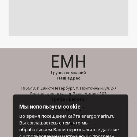
Наш адрес
196643, г. Санкт-Петербург, п. Понтонный, ул. 2-я
Волховстроевская, д. 7 лит. А, офис 303
График работы
Мы используем cookie.
00
00
Пн-Пт: 10
- 19
00
00
Во время посещения сайта energomarin.ru
Сб-Вс: 10
- 16
Вы соглашаетесь с тем, что мы
Контакты
обрабатываем Ваши персональные данные
+7 (812) 462 47 40
info@energomarin.ru
с использованием метрических программ.