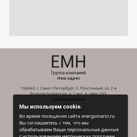
Наш адрес
196643, г. Санкт-Петербург, п. Понтонный, ул. 2-я
Волховстроевская, д. 7 лит. А, офис 303
График работы
Мы используем cookie.
00
00
Пн-Пт: 10
- 19
00
00
Во время посещения сайта energomarin.ru
Сб-Вс: 10
- 16
Вы соглашаетесь с тем, что мы
Контакты
обрабатываем Ваши персональные данные
+7 (812) 462 47 40
info@energomarin.ru
с использованием метрических программ.