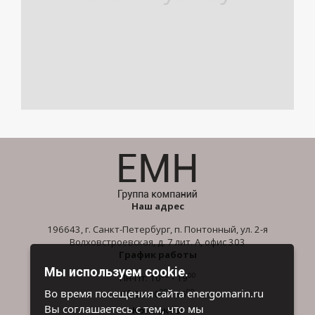
Наш адрес
196643, г. Санкт-Петербург, п. Понтонный, ул. 2-я
Волховстроевская, д. 7 лит. А, офис 303
График работы
Мы используем cookie.
00
00
Пн-Пт: 10
- 19
00
00
Во время посещения сайта energomarin.ru
Сб-Вс: 10
- 16
Вы соглашаетесь с тем, что мы
Контакты