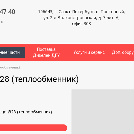
47 40
196643, г. Санкт-Петербург, п. Понтонный,
ул. 2-я Волховстроевская, д. 7 лит. А,
ru
офис 303
Поставка
ные части
Услуги и сервис
Доп. обор
Дизелей,ДГУ
лообменник)
28 (теплообменник)
и
ьцо Ø28 (теплообменник)