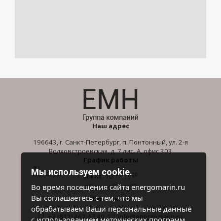
Наш адрес
196643, г. Санкт-Петербург, п. Понтонный, ул. 2-я
Волховстроевская, д. 7 лит. А, офис 303
График работы
Мы используем cookie.
00
00
Пн-Пт: 10
- 19
00
00
Во время посещения сайта energomarin.ru
Сб-Вс: 10
- 16
Вы соглашаетесь с тем, что мы
Контакты
обрабатываем Ваши персональные данные
+7 (812) 462 47 40
info@energomarin.ru
с использованием метрических программ.