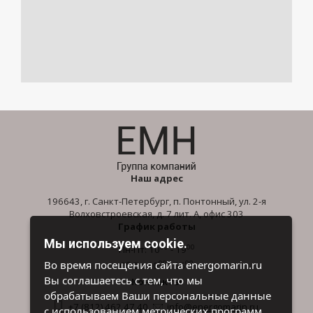
Наш адрес
196643, г. Санкт-Петербург, п. Понтонный, ул. 2-я
Волховстроевская, д. 7 лит. А, офис 303
График работы
Мы используем cookie.
00
00
Пн-Пт: 10
- 19
00
00
Во время посещения сайта energomarin.ru
Сб-Вс: 10
- 16
Вы соглашаетесь с тем, что мы
Контакты
обрабатываем Ваши персональные данные
+7 (812) 462 47 40
info@energomarin.ru
с использованием метрических программ.