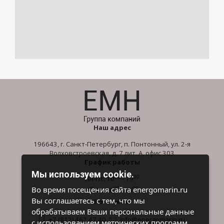
Наш адрес
196643, г. Санкт-Петербург, п. Понтонный, ул. 2-я
Волховстроевская, д. 7 лит. А, офис 303
График работы
Мы используем cookie.
00
00
Пн-Пт: 10
- 19
00
00
Во время посещения сайта energomarin.ru
Сб-Вс: 10
- 16
Вы соглашаетесь с тем, что мы
Контакты
обрабатываем Ваши персональные данные
+7 (812) 462 47 40
info@energomarin.ru
с использованием метрических программ.