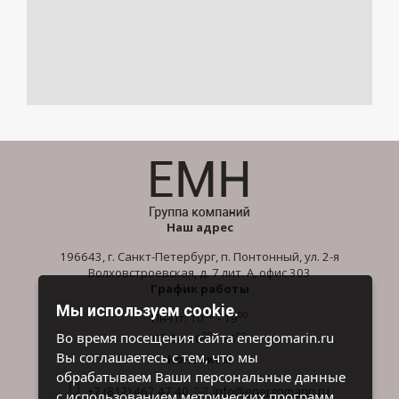
Наш адрес
196643, г. Санкт-Петербург, п. Понтонный, ул. 2-я
Волховстроевская, д. 7 лит. А, офис 303
График работы
Мы используем cookie.
00
00
Пн-Пт: 10
- 19
00
00
Во время посещения сайта energomarin.ru
Сб-Вс: 10
- 16
Вы соглашаетесь с тем, что мы
Контакты
обрабатываем Ваши персональные данные
+7 (812) 462 47 40
info@energomarin.ru
с использованием метрических программ.