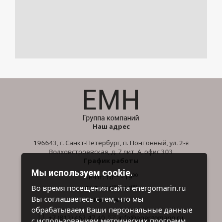
Наш адрес
196643, г. Санкт-Петербург, п. Понтонный, ул. 2-я
Волховстроевская, д. 7 лит. А, офис 303
График работы
Мы используем cookie.
00
00
Пн-Пт: 10
- 19
00
00
Во время посещения сайта energomarin.ru
Сб-Вс: 10
- 16
Вы соглашаетесь с тем, что мы
Контакты
обрабатываем Ваши персональные данные
+7 (812) 462 47 40
info@energomarin.ru
с использованием метрических программ.