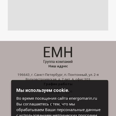
Наш адрес
196643, г. Санкт-Петербург, п. Понтонный, ул. 2-я
Волховстроевская, д. 7 лит. А, офис 303
График работы
Мы используем cookie.
00
00
Пн-Пт: 10
- 19
00
00
Во время посещения сайта energomarin.ru
Сб-Вс: 10
- 16
Вы соглашаетесь с тем, что мы
Контакты
обрабатываем Ваши персональные данные
+7 (812) 462 47 40
info@energomarin.ru
с использованием метрических программ.