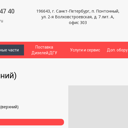
47 40
196643, г. Санкт-Петербург, п. Понтонный,
ул. 2-я Волховстроевская, д. 7 лит. А,
ru
офис 303
Поставка
ные части
Услуги и сервис
Доп. обор
Дизелей,ДГУ
хний)
и
(верхний)