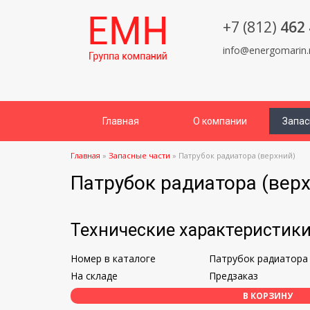
+7 (812)
462 
info@energomarin.
Главная
О компании
Запас
Главная
»
Запасные части
»
Патрубок радиатора (верхний)
Патрубок радиатора (вер
Технические характеристик
Номер в каталоге
Патрубок радиатора 
На складе
Предзаказ
В КОРЗИНУ