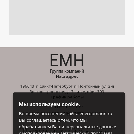
Наш адрес
196643, г. Санкт-Петербург, п. Понтонный, ул. 2-я
Волховстроевская, д. 7 лит. А, офис 303
График работы
Мы используем cookie.
00
00
Пн-Пт: 10
- 19
00
00
Во время посещения сайта energomarin.ru
Сб-Вс: 10
- 16
Вы соглашаетесь с тем, что мы
Контакты
обрабатываем Ваши персональные данные
+7 (812) 462 47 40
info@energomarin.ru
с использованием метрических программ.