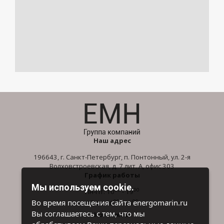
Наш адрес
196643, г. Санкт-Петербург, п. Понтонный, ул. 2-я
Волховстроевская, д. 7 лит. А, офис 303
График работы
Мы используем cookie.
00
00
Пн-Пт: 10
- 19
00
00
Во время посещения сайта energomarin.ru
Сб-Вс: 10
- 16
Вы соглашаетесь с тем, что мы
Контакты