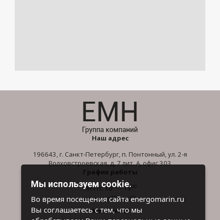
Наш адрес
196643, г. Санкт-Петербург, п. Понтонный, ул. 2-я
Волховстроевская, д. 7 лит. А, офис 303
График работы
Мы используем cookie.
00
00
Пн-Пт: 10
- 19
00
00
Во время посещения сайта energomarin.ru
Сб-Вс: 10
- 16
Вы соглашаетесь с тем, что мы
Контакты