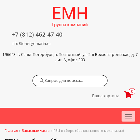
+7 (812)
462 47 40
info@energomarin.ru
196643, г. Санкт-Петербург, п. Понтонный, ул. 2-я Волховстроевская, д. 7
лит. А, офис 303
Search
0
Ваша корзина
Menu
Главная
»
Запасные части
»
ГБЦ в сборе (без клапанного механизма)