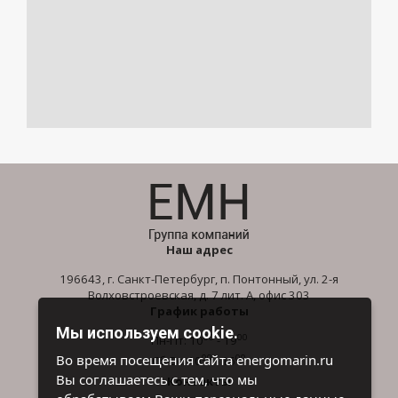
Наш адрес
196643, г. Санкт-Петербург, п. Понтонный, ул. 2-я
Волховстроевская, д. 7 лит. А, офис 303
График работы
Мы используем cookie.
00
00
Пн-Пт: 10
- 19
00
00
Во время посещения сайта energomarin.ru
Сб-Вс: 10
- 16
Вы соглашаетесь с тем, что мы
Контакты