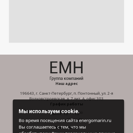
Наш адрес
196643, г. Санкт-Петербург, п. Понтонный, ул. 2-я
Волховстроевская, д. 7 лит. А, офис 303
График работы
Мы используем cookie.
00
00
Пн-Пт: 10
- 19
00
00
Во время посещения сайта energomarin.ru
Сб-Вс: 10
- 16
Вы соглашаетесь с тем, что мы
Контакты