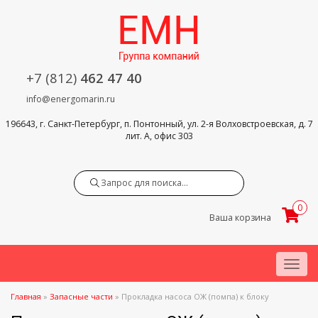
+7 (812)
462 47 40
info@energomarin.ru
196643, г. Санкт-Петербург, п. Понтонный, ул. 2-я Волховстроевская, д. 7
лит. А, офис 303
Search
0
Ваша корзина
Menu
Главная
»
Запасные части
»
Прокладка насоса ОЖ (помпа) к блоку