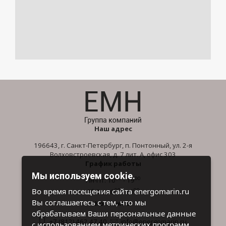
Наш адрес
196643, г. Санкт-Петербург, п. Понтонный, ул. 2-я
Волховстроевская, д. 7 лит. А, офис 303
График работы
Мы используем cookie.
00
00
Пн-Пт: 10
- 19
00
00
Во время посещения сайта energomarin.ru
Сб-Вс: 10
- 16
Вы соглашаетесь с тем, что мы
Контакты
обрабатываем Ваши персональные данные
+7 (812) 462 47 40
info@energomarin.ru
с использованием метрических программ.