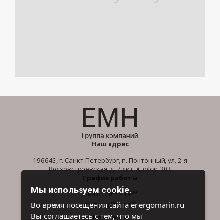
Наш адрес
196643, г. Санкт-Петербург, п. Понтонный, ул. 2-я
Волховстроевская, д. 7 лит. А, офис 303
График работы
Мы используем cookie.
00
00
Пн-Пт: 10
- 19
00
00
Во время посещения сайта energomarin.ru
Сб-Вс: 10
- 16
Вы соглашаетесь с тем, что мы
Контакты