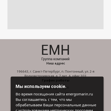
Наш адрес
196643, г. Санкт-Петербург, п. Понтонный, ул. 2-я
Волховстроевская, д. 7 лит. А, офис 303
График работы
Мы используем cookie.
00
00
Пн-Пт: 10
- 19
00
00
Во время посещения сайта energomarin.ru
Сб-Вс: 10
- 16
Вы соглашаетесь с тем, что мы
Контакты
обрабатываем Ваши персональные данные
+7 (812) 462 47 40
info@energomarin.ru
с использованием метрических программ.