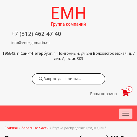
+7 (812)
462 47 40
info@energomarin.ru
196643, г. Санкт-Петербург, п. Понтонный, ул. 2-я Волховстроевская, д. 7
лит. А, офис 303
Search
0
Ваша корзина
Menu
Главная
»
Запасные части
»
Втулка распредвала (задняя) № 3