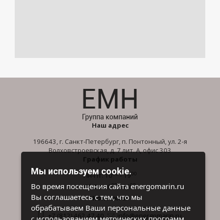
Наш адрес
196643, г. Санкт-Петербург, п. Понтонный, ул. 2-я
Волховстроевская, д. 7 лит. А, офис 303
График работы
Мы используем cookie.
00
00
Пн-Пт: 10
- 19
00
00
Во время посещения сайта energomarin.ru
Сб-Вс: 10
- 16
Вы соглашаетесь с тем, что мы
Контакты
обрабатываем Ваши персональные данные
+7 (812) 462 47 40
info@energomarin.ru
с использованием метрических программ.