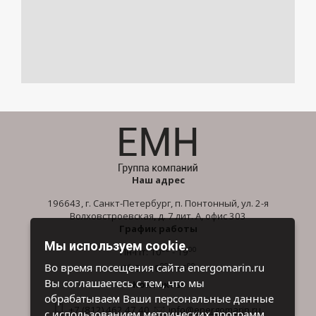
Наш адрес
196643, г. Санкт-Петербург, п. Понтонный, ул. 2-я
Волховстроевская, д. 7 лит. А, офис 303
График работы
Мы используем cookie.
00
00
Пн-Пт: 10
- 19
00
00
Во время посещения сайта energomarin.ru
Сб-Вс: 10
- 16
Вы соглашаетесь с тем, что мы
Контакты
обрабатываем Ваши персональные данные
+7 (812) 462 47 40
info@energomarin.ru
с использованием метрических программ.