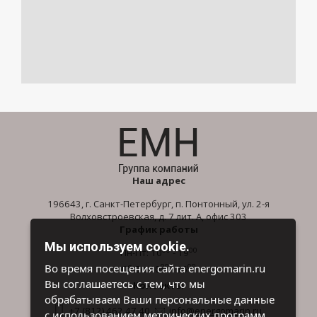
Наш адрес
196643, г. Санкт-Петербург, п. Понтонный, ул. 2-я
Волховстроевская, д. 7 лит. А, офис 303
График работы
Мы используем cookie.
00
00
Пн-Пт: 10
- 19
00
00
Во время посещения сайта energomarin.ru
Сб-Вс: 10
- 16
Вы соглашаетесь с тем, что мы
Контакты
обрабатываем Ваши персональные данные
+7 (812) 462 47 40
info@energomarin.ru
с использованием метрических программ.