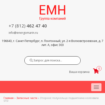
+7 (812)
462 47 40
info@energomarin.ru
196643, г. Санкт-Петербург, п. Понтонный, ул. 2-я Волховстроевская, д. 7
лит. А, офис 303
Search
0
Ваша корзина
Menu
Главная
»
Запасные части
»
Упорное полукольцо подшипника коленвала
STD