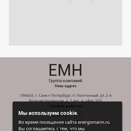
Наш адрес
196643, г. Санкт-Петербург, п. Понтонный, ул. 2-я
Волховстроевская, д. 7 лит. А, офис 303
График работы
Мы используем cookie.
00
00
Пн-Пт: 10
- 19
00
00
Во время посещения сайта energomarin.ru
Сб-Вс: 10
- 16
Вы соглашаетесь с тем, что мы
Контакты