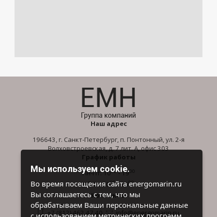
Наш адрес
196643, г. Санкт-Петербург, п. Понтонный, ул. 2-я
Волховстроевская, д. 7 лит. А, офис 303
График работы
Мы используем cookie.
00
00
Пн-Пт: 10
- 19
00
00
Во время посещения сайта energomarin.ru
Сб-Вс: 10
- 16
Вы соглашаетесь с тем, что мы
Контакты
обрабатываем Ваши персональные данные
+7 (812) 462 47 40
info@energomarin.ru
с использованием метрических программ.