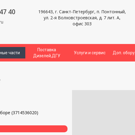
47 40
196643, г. Санкт-Петербург, п. Понтонный,
ул. 2-я Волховстроевская, д. 7 лит. А,
ru
офис 303
Поставка
ные части
Услуги и сервис
Доп. обор
Дизелей,ДГУ
е
и
сборе (3714536020)