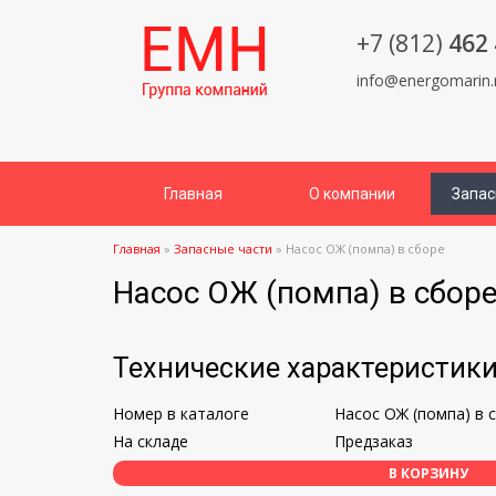
+7 (812)
462 
info@energomarin.
Главная
О компании
Запас
Главная
»
Запасные части
»
Насос ОЖ (помпа) в сборе
Насос ОЖ (помпа) в сбор
Технические характеристик
Номер в каталоге
Насос ОЖ (помпа) в 
На складе
Предзаказ
В КОРЗИНУ