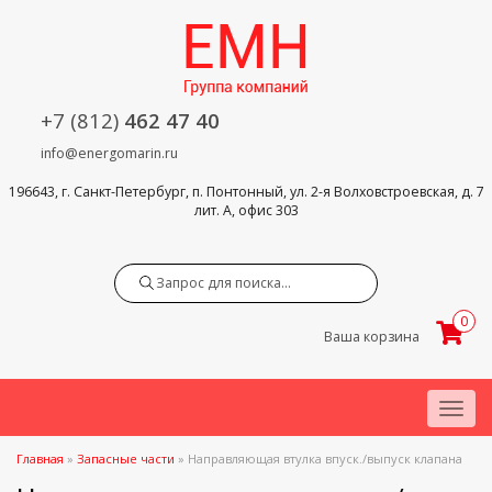
+7 (812)
462 47 40
info@energomarin.ru
196643, г. Санкт-Петербург, п. Понтонный, ул. 2-я Волховстроевская, д. 7
лит. А, офис 303
Search
0
Ваша корзина
Menu
Главная
»
Запасные части
»
Направляющая втулка впуск./выпуск клапана