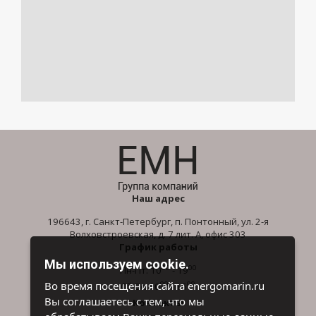
Наш адрес
196643, г. Санкт-Петербург, п. Понтонный, ул. 2-я
Волховстроевская, д. 7 лит. А, офис 303
График работы
Мы используем cookie.
00
00
Пн-Пт: 10
- 19
00
00
Во время посещения сайта energomarin.ru
Сб-Вс: 10
- 16
Вы соглашаетесь с тем, что мы
Контакты