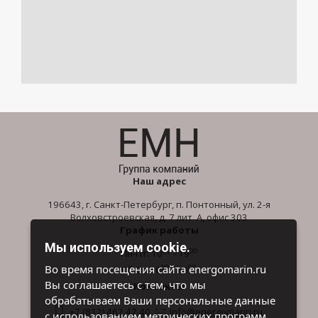
Наш адрес
196643, г. Санкт-Петербург, п. Понтонный, ул. 2-я
Волховстроевская, д. 7 лит. А, офис 303
График работы
Мы используем cookie.
00
00
Пн-Пт: 10
- 19
00
00
Во время посещения сайта energomarin.ru
Сб-Вс: 10
- 16
Вы соглашаетесь с тем, что мы
Контакты
обрабатываем Ваши персональные данные
+7 (812) 462 47 40
info@energomarin.ru
с использованием метрических программ.