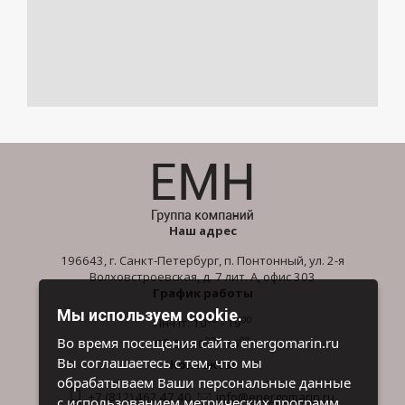
Наш адрес
196643, г. Санкт-Петербург, п. Понтонный, ул. 2-я
Волховстроевская, д. 7 лит. А, офис 303
График работы
Мы используем cookie.
00
00
Пн-Пт: 10
- 19
00
00
Во время посещения сайта energomarin.ru
Сб-Вс: 10
- 16
Вы соглашаетесь с тем, что мы
Контакты
обрабатываем Ваши персональные данные
+7 (812) 462 47 40
info@energomarin.ru
с использованием метрических программ.