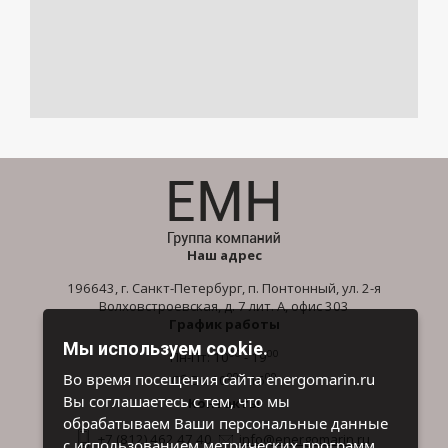
Наш адрес
196643, г. Санкт-Петербург, п. Понтонный, ул. 2-я
Волховстроевская, д. 7 лит. А, офис 303
График работы
Мы используем cookie.
00
00
Пн-Пт: 10
- 19
00
00
Во время посещения сайта energomarin.ru
Сб-Вс: 10
- 16
Вы соглашаетесь с тем, что мы
Контакты
обрабатываем Ваши персональные данные
+7 (812) 462 47 40
info@energomarin.ru
с использованием метрических программ.