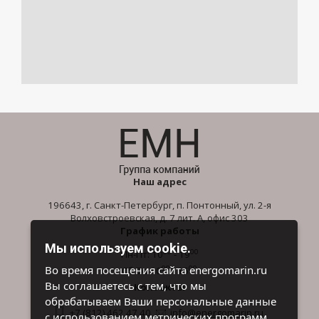
Наш адрес
196643, г. Санкт-Петербург, п. Понтонный, ул. 2-я
Волховстроевская, д. 7 лит. А, офис 303
График работы
Мы используем cookie.
00
00
Пн-Пт: 10
- 19
00
00
Во время посещения сайта energomarin.ru
Сб-Вс: 10
- 16
Вы соглашаетесь с тем, что мы
Контакты
обрабатываем Ваши персональные данные
+7 (812) 462 47 40
info@energomarin.ru
с использованием метрических программ.