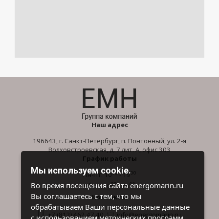
Наш адрес
196643, г. Санкт-Петербург, п. Понтонный, ул. 2-я
Волховстроевская, д. 7 лит. А, офис 303
График работы
Мы используем cookie.
00
00
Пн-Пт: 10
- 19
00
00
Во время посещения сайта energomarin.ru
Сб-Вс: 10
- 16
Вы соглашаетесь с тем, что мы
Контакты
обрабатываем Ваши персональные данные
+7 (812) 462 47 40
info@energomarin.ru
с использованием метрических программ.