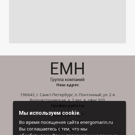
Наш адрес
196643, г. Санкт-Петербург, п. Понтонный, ул. 2-я
Волховстроевская, д. 7 лит. А, офис 303
График работы
Мы используем cookie.
00
00
Пн-Пт: 10
- 19
00
00
Во время посещения сайта energomarin.ru
Сб-Вс: 10
- 16
Вы соглашаетесь с тем, что мы
Контакты