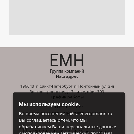
Наш адрес
196643, г. Санкт-Петербург, п. Понтонный, ул. 2-я
Волховстроевская, д. 7 лит. А, офис 303
График работы
Мы используем cookie.
00
00
Пн-Пт: 10
- 19
00
00
Во время посещения сайта energomarin.ru
Сб-Вс: 10
- 16
Вы соглашаетесь с тем, что мы
Контакты
обрабатываем Ваши персональные данные
+7 (812) 462 47 40
info@energomarin.ru
с использованием метрических программ.