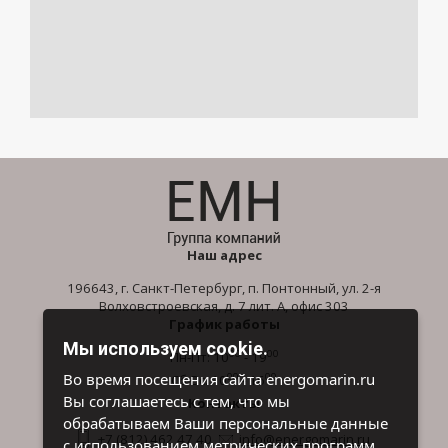
Наш адрес
196643, г. Санкт-Петербург, п. Понтонный, ул. 2-я
Волховстроевская, д. 7 лит. А, офис 303
График работы
Мы используем cookie.
00
00
Пн-Пт: 10
- 19
00
00
Во время посещения сайта energomarin.ru
Сб-Вс: 10
- 16
Вы соглашаетесь с тем, что мы
Контакты
обрабатываем Ваши персональные данные
+7 (812) 462 47 40
info@energomarin.ru
с использованием метрических программ.