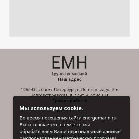
Наш адрес
196643, г. Санкт-Петербург, п. Понтонный, ул. 2-я
Волховстроевская, д. 7 лит. А, офис 303
График работы
Мы используем cookie.
00
00
Пн-Пт: 10
- 19
00
00
Во время посещения сайта energomarin.ru
Сб-Вс: 10
- 16
Вы соглашаетесь с тем, что мы
Контакты
обрабатываем Ваши персональные данные
+7 (812) 462 47 40
info@energomarin.ru
с использованием метрических программ.