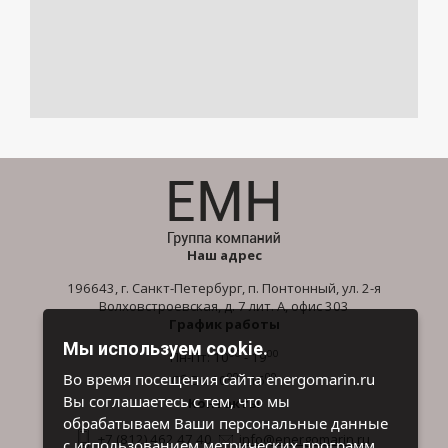
Наш адрес
196643, г. Санкт-Петербург, п. Понтонный, ул. 2-я
Волховстроевская, д. 7 лит. А, офис 303
График работы
Мы используем cookie.
00
00
Пн-Пт: 10
- 19
00
00
Во время посещения сайта energomarin.ru
Сб-Вс: 10
- 16
Вы соглашаетесь с тем, что мы
Контакты
обрабатываем Ваши персональные данные
+7 (812) 462 47 40
info@energomarin.ru
с использованием метрических программ.