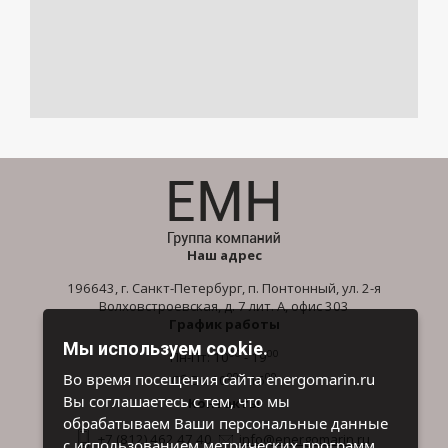
Наш адрес
196643, г. Санкт-Петербург, п. Понтонный, ул. 2-я
Волховстроевская, д. 7 лит. А, офис 303
График работы
Мы используем cookie.
00
00
Пн-Пт: 10
- 19
00
00
Во время посещения сайта energomarin.ru
Сб-Вс: 10
- 16
Вы соглашаетесь с тем, что мы
Контакты
обрабатываем Ваши персональные данные
+7 (812) 462 47 40
info@energomarin.ru
с использованием метрических программ.