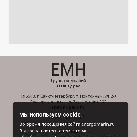
Наш адрес
196643, г. Санкт-Петербург, п. Понтонный, ул. 2-я
Волховстроевская, д. 7 лит. А, офис 303
График работы
Мы используем cookie.
00
00
Пн-Пт: 10
- 19
00
00
Во время посещения сайта energomarin.ru
Сб-Вс: 10
- 16
Вы соглашаетесь с тем, что мы
Контакты