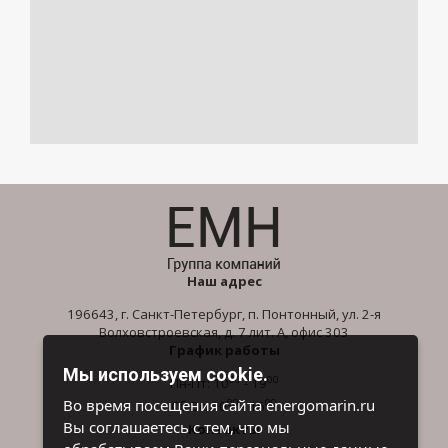
Наш адрес
196643, г. Санкт-Петербург, п. Понтонный, ул. 2-я
Волховстроевская, д. 7 лит. А, офис 303
График работы
Мы используем cookie.
00
00
Пн-Пт: 10
- 19
00
00
Во время посещения сайта energomarin.ru
Сб-Вс: 10
- 16
Вы соглашаетесь с тем, что мы
Контакты