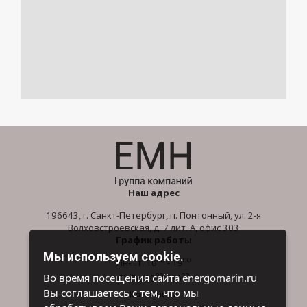
Наш адрес
196643, г. Санкт-Петербург, п. Понтонный, ул. 2-я
Волховстроевская, д. 7 лит. А, офис 303
График работы
Мы используем cookie.
00
00
Пн-Пт: 10
- 19
00
00
Во время посещения сайта energomarin.ru
Сб-Вс: 10
- 16
Вы соглашаетесь с тем, что мы
Контакты