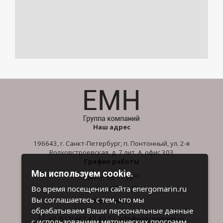
Наш адрес
196643, г. Санкт-Петербург, п. Понтонный, ул. 2-я
Волховстроевская, д. 7 лит. А, офис 303
График работы
Мы используем cookie.
00
00
Пн-Пт: 10
- 19
00
00
Во время посещения сайта energomarin.ru
Сб-Вс: 10
- 16
Вы соглашаетесь с тем, что мы
Контакты
обрабатываем Ваши персональные данные
+7 (812) 462 47 40
info@energomarin.ru
с использованием метрических программ.