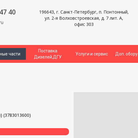
47 40
196643, г. Санкт-Петербург, п. Понтонный,
ул. 2-я Волховстроевская, д. 7 лит. А,
ru
офис 303
Поставка
ные части
Услуги и сервис
Доп. обор
Дизелей,ДГУ
и
) (3783013600)