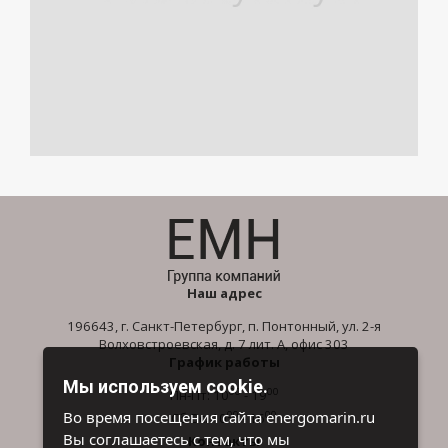
Наш адрес
196643, г. Санкт-Петербург, п. Понтонный, ул. 2-я
Волховстроевская, д. 7 лит. А, офис 303
График работы
Мы используем cookie.
00
00
Пн-Пт: 10
- 19
00
00
Во время посещения сайта energomarin.ru
Сб-Вс: 10
- 16
Вы соглашаетесь с тем, что мы
Контакты