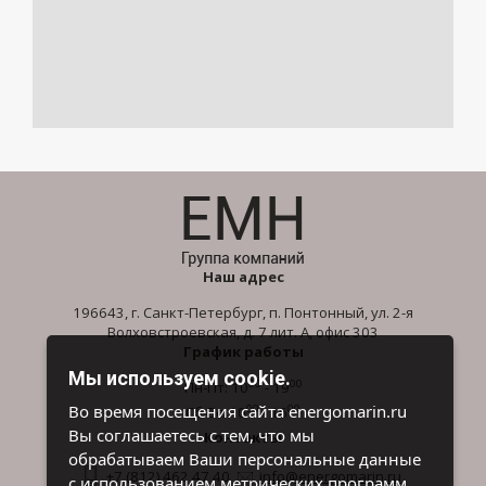
Наш адрес
196643, г. Санкт-Петербург, п. Понтонный, ул. 2-я
Волховстроевская, д. 7 лит. А, офис 303
График работы
Мы используем cookie.
00
00
Пн-Пт: 10
- 19
00
00
Во время посещения сайта energomarin.ru
Сб-Вс: 10
- 16
Вы соглашаетесь с тем, что мы
Контакты
обрабатываем Ваши персональные данные
+7 (812) 462 47 40
info@energomarin.ru
с использованием метрических программ.