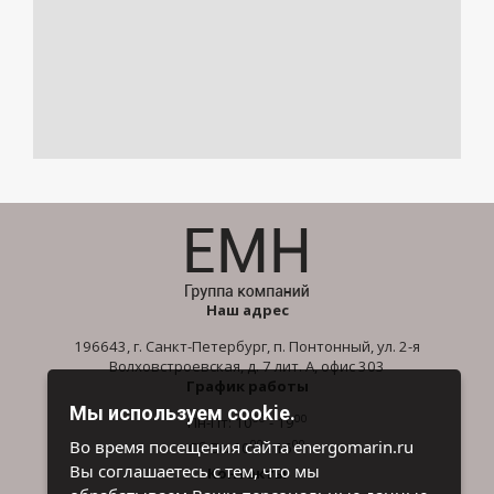
Наш адрес
196643, г. Санкт-Петербург, п. Понтонный, ул. 2-я
Волховстроевская, д. 7 лит. А, офис 303
График работы
Мы используем cookie.
00
00
Пн-Пт: 10
- 19
00
00
Во время посещения сайта energomarin.ru
Сб-Вс: 10
- 16
Вы соглашаетесь с тем, что мы
Контакты