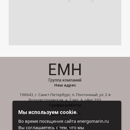
Наш адрес
196643, г. Санкт-Петербург, п. Понтонный, ул. 2-я
Волховстроевская, д. 7 лит. А, офис 303
График работы
Мы используем cookie.
00
00
Пн-Пт: 10
- 19
00
00
Во время посещения сайта energomarin.ru
Сб-Вс: 10
- 16
Вы соглашаетесь с тем, что мы
Контакты