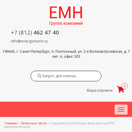
+7 (812)
462 47 40
info@energomarin.ru
196643, г. Санкт-Петербург, п. Понтонный, ул. 2-я Волховстроевская, д. 7
лит. А, офис 303
Search
0
Ваша корзина
Menu
Главная
»
Запасные части
»
Торцевое уплотнение вала насоса НТК
(механическое)